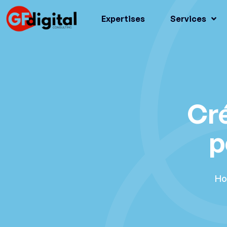
Expertises
Services
Cré
p
H