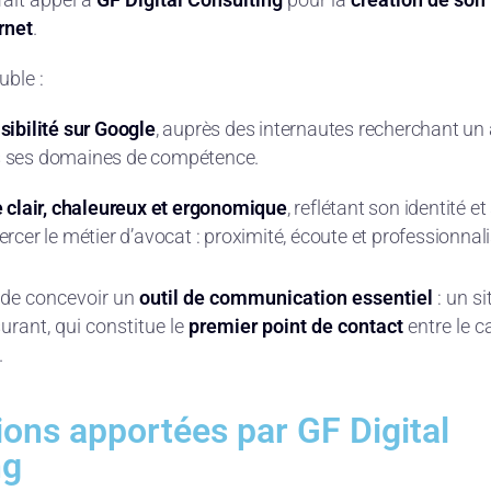
rnet
.
uble :
sibilité sur Google
, auprès des internautes recherchant un
 ses domaines de compétence.
e clair, chaleureux et ergonomique
, reflétant son identité et
rcer le métier d’avocat : proximité, écoute et professionnal
c de concevoir un
outil de communication essentiel
: un si
surant, qui constitue le
premier point de contact
entre le c
.
ions apportées par GF Digital
ng