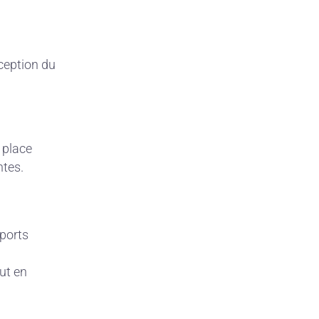
ception du
n place
ntes.
pports
ut en