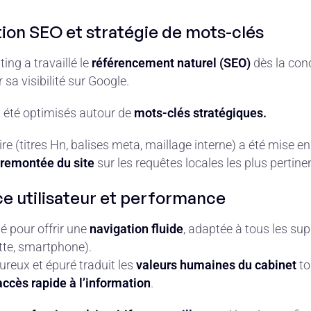
tion SEO et stratégie de mots-clés
ing a travaillé le
référencement naturel (SEO)
dès la con
r sa visibilité sur Google.
 été optimisés autour de
mots-clés stratégiques.
ire (titres Hn, balises meta, maillage interne) a été mise e
a remontée du site
sur les requêtes locales les plus pertine
ce utilisateur et performance
sé pour offrir une
navigation fluide
, adaptée à tous les su
ette, smartphone).
reux et épuré traduit les
valeurs humaines du cabinet
to
accès rapide à l’information
.