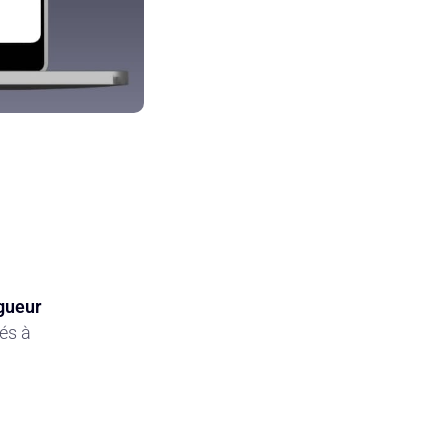
gueur
tés à