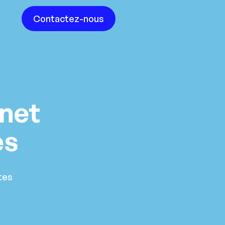
Contactez-nous
rnet
es
tes