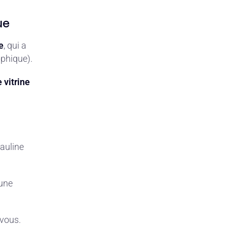
ue
e
, qui a
aphique).
e vitrine
auline
 une
-vous.