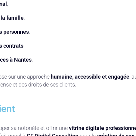
nal
,
 la famille
,
es personnes
,
s contrats
,
rces à Nantes
.
pose sur une approche
humaine, accessible et engagée
, a
fense et des droits de ses clients.
ient
per sa notoriété et offrir une
vitrine digitale professionn
fait appel à
GF Digital Consulting
pour la
création de son 