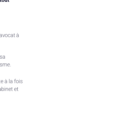
 avocat à
 sa
isme.
te à la fois
abinet et