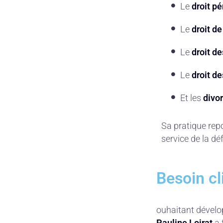
Le
droit pé
Le
droit de
Le
droit d
Le
droit de
Et les
divo
Sa pratique re
service de la dé
Besoin cl
ouhaitant dévelop
Pauline Loirat
a 