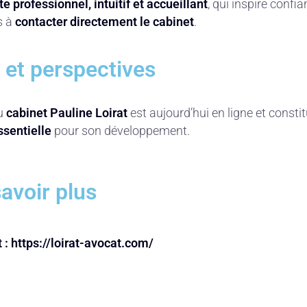
te professionnel, intuitif et accueillant
, qui inspire confia
rs à
contacter directement le cabinet
.
 et perspectives
du
cabinet Pauline Loirat
est aujourd’hui en ligne et consti
essentielle
pour son développement.
avoir plus
t :
https://loirat-avocat.com/